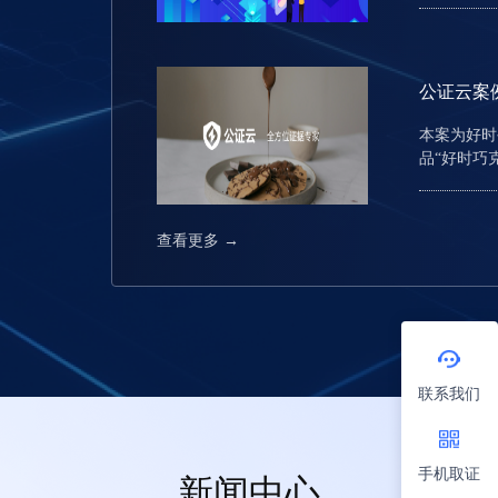
AI新技术
公证云案例
本案为好时
品“好时巧
法院经审理
80万元。
包装装潢具
查看更多 →
不应受反不
联系我们
手机取证
新闻中心