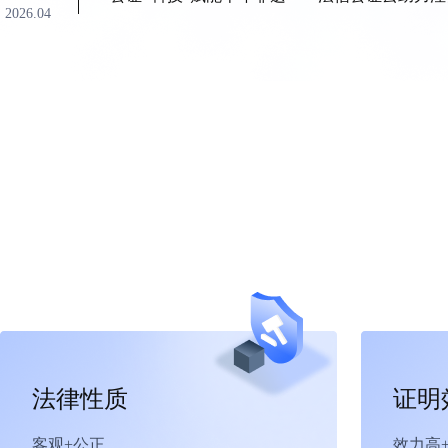
2026.04
法律性质
证明
客观+公正
效力高